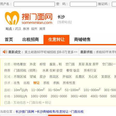
用户名：
密 码：
验证码：
长沙
[当前站点]
站点：
武汉
株洲
福州
湘潭
首页
出租招商
生意转让
商铺销售
最新成交：
黄土岭路60平旺铺招租
[08-07]
更多>>
最新求租：
求租60平米早
分类：
特色餐饮
外卖
粉馆
服装，鞋
空门面
美容 美发 美甲
空门面(
待所
门面招租（招商）
水果 生鲜 炒货
餐馆 饭店
所有行业
区域：
不限区域
望城
星沙
雨花区
开福区
岳麓区
天心区
芙蓉区
供求：
出售
出租
转让
求租
求购
所有性质
2
2
2
2
2
面积：
10m
以内
11~30m
31~50m
51~100m
101~300m
301~50
价格：
1000以内
1001~2000
2001~3000
3001~4000
4001~5000
500
已选：互动信息 > 门面出租 > 转让
当前位置
：
长沙搜门面网
>
长沙商铺租售/生意转让
>
门面出租