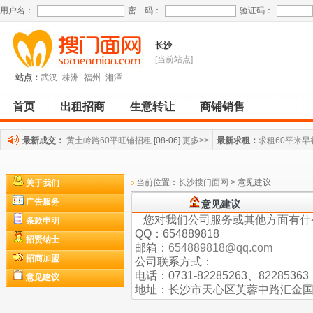
用户名：
密 码：
验证码：
长沙
[当前站点]
站点：
武汉
株洲
福州
湘潭
首页
出租招商
生意转让
商铺销售
最新成交：
黄土岭路60平旺铺招租
[08-06]
更多>>
最新求租：
求租60平米早
当前位置：
长沙搜门面网
> 意见建议
关于我们
广告服务
意见建议
您对我们公司服务或其他方面有什
条款申明
QQ：654889818
招贤纳士
邮箱：
654889818@qq.com
招商加盟
公司联系方式：
电话：0731-82285263、8228536
意见建议
地址：长沙市天心区芙蓉中路汇金国际银