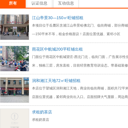
所有
认证信息
互动信息
江山帝景30—150㎡旺铺招租
本项目位于岳麓区含浦江山帝景哈佛北门、临街商铺，部分商铺
—150平米不等，租金价格面议！店面位置优越、紧邻小区
雨花区中航城200平旺铺出租
门面位于雨花区中航城望庄-西北门北，临街门面，广告展示性佳
米，独栋三层，房东直租，目前经营教育培训业态。带基础装修
润和湘江天地72㎡旺铺招租
本店位于望城区润和湘江天地，商业街临街商铺，面积共72平
店面位置优越，紧邻商业街出入口。店面招牌大气显眼，周边商
求租奶茶店
求租奶茶店