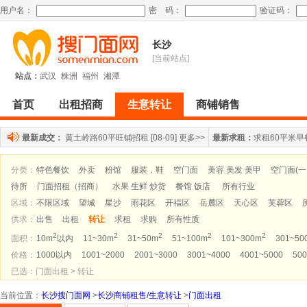
用户名：
密 码：
验证码：
长沙
[当前站点]
站点：
武汉
株洲
福州
湘潭
首页
出租招商
生意转让
商铺销售
最新成交：
黄土岭路60平旺铺招租
[08-09]
更多>>
最新求租：
求租60平米早
分类：
特色餐饮
外卖
粉馆
服装，鞋
空门面
美容 美发 美甲
空门面(
待所
门面招租（招商）
水果 生鲜 炒货
餐馆 饭店
所有行业
区域：
不限区域
望城
星沙
雨花区
开福区
岳麓区
天心区
芙蓉区
供求：
出售
出租
转让
求租
求购
所有性质
2
2
2
2
2
面积：
10m
以内
11~30m
31~50m
51~100m
101~300m
301~50
价格：
1000以内
1001~2000
2001~3000
3001~4000
4001~5000
500
已选：门面出租 > 转让
当前位置
：
长沙搜门面网
>
长沙商铺租售/生意转让
>
门面出租