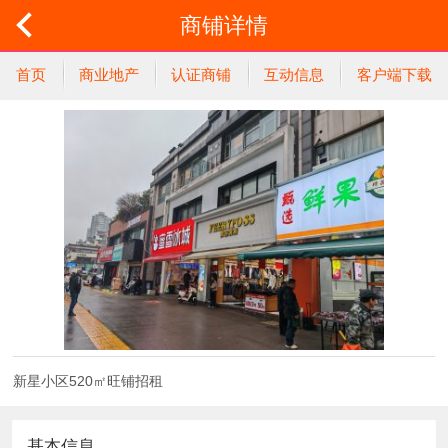
商铺详情
首页
商业地产
认证商铺
互动信息
客户端下载
新星小区520㎡旺铺招租
基本信息