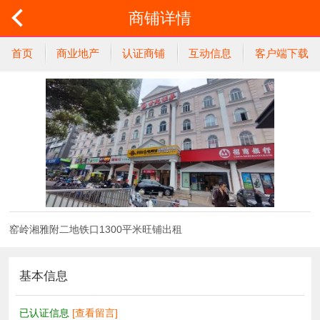
商铺详情
首页
商业地产
认证商铺
互动信息
客户端下载
窑岭湘雅附二地铁口1300平米旺铺出租
基本信息
已认证信息
[查看留言]