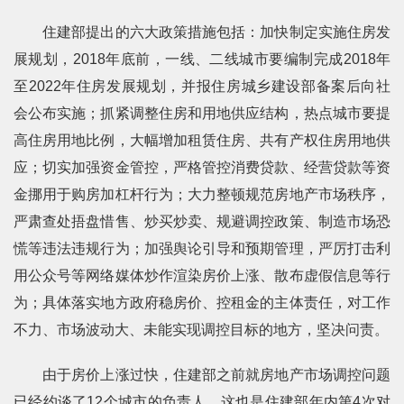
住建部提出的六大政策措施包括：加快制定实施住房发
展规划，2018年底前，一线、二线城市要编制完成2018年
至2022年住房发展规划，并报住房城乡建设部备案后向社
会公布实施；抓紧调整住房和用地供应结构，热点城市要提
高住房用地比例，大幅增加租赁住房、共有产权住房用地供
应；切实加强资金管控，严格管控消费贷款、经营贷款等资
金挪用于购房加杠杆行为；大力整顿规范房地产市场秩序，
严肃查处捂盘惜售、炒买炒卖、规避调控政策、制造市场恐
慌等违法违规行为；加强舆论引导和预期管理，严厉打击利
用公众号等网络媒体炒作渲染房价上涨、散布虚假信息等行
为；具体落实地方政府稳房价、控租金的主体责任，对工作
不力、市场波动大、未能实现调控目标的地方，坚决问责。
由于房价上涨过快，住建部之前就房地产市场调控问题
已经约谈了12个城市的负责人，这也是住建部年内第4次对