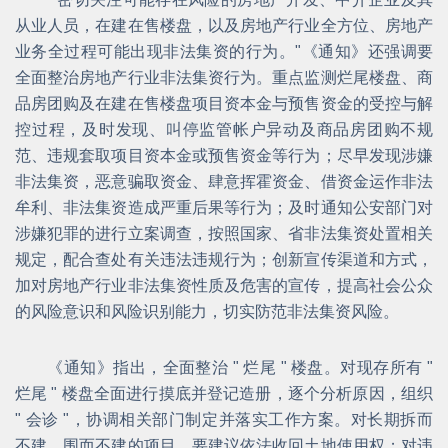
从业人员，在建在售楼盘，以及房地产行业全方位、房地产
业务全过程可能出现非法集资的行为。"《通知》还强调要
全面整治房地产行业非法集资行为。重点监测烂尾楼盘、商
品房团购及在建在售楼盘项目资本金与预售资金的受控与解
控过程，及时发现、叫停监管帐户异动及商品房团购不规
范、违规套取项目资本金或预售资金等行为；尽早发现涉嫌
非法集资，恶意骗取资金、肆意挥霍资金、借资金运作非法
牟利、非法集资造成严重后果等行为；及时通知公安部门对
涉嫌犯罪的进行立案调查，按照国家、省非法集资处置相关
规定，配合查处有关违法违规行为；创新宣传渠道和方式，
加对房地产行业非法集资性质及危害的宣传，提高社会公众
的风险意识和风险识别能力，切实防范非法集资风险。
《通知》指出，全面整治 " 烂尾 " 楼盘。对现存所有 "
烂尾 " 楼盘全面进行摸底并登记造册，逐个分析原因，组织
" 会诊 "，协调相关部门制定并落实工作方案。对长期拆而
不建、围而不建的项目，要建议依法收回土地使用权；对违