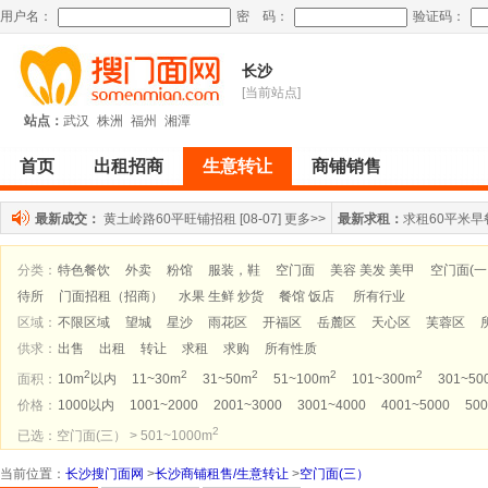
用户名：
密 码：
验证码：
长沙
[当前站点]
站点：
武汉
株洲
福州
湘潭
首页
出租招商
生意转让
商铺销售
最新成交：
黄土岭路60平旺铺招租
[08-07]
更多>>
最新求租：
求租60平米早
分类：
特色餐饮
外卖
粉馆
服装，鞋
空门面
美容 美发 美甲
空门面(
待所
门面招租（招商）
水果 生鲜 炒货
餐馆 饭店
所有行业
区域：
不限区域
望城
星沙
雨花区
开福区
岳麓区
天心区
芙蓉区
供求：
出售
出租
转让
求租
求购
所有性质
2
2
2
2
2
面积：
10m
以内
11~30m
31~50m
51~100m
101~300m
301~50
价格：
1000以内
1001~2000
2001~3000
3001~4000
4001~5000
500
2
已选：空门面(三） > 501~1000m
当前位置
：
长沙搜门面网
>
长沙商铺租售/生意转让
>
空门面(三）