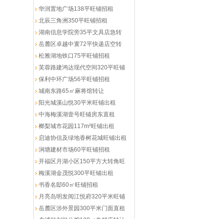
华润置地广场138平旺铺招租
北辰三角洲350平旺铺招租
湖南信息学院旁35平文具店急转
岳麓区卓越中寰72平快递店空转
松雅湖地铁口75平旺铺招租
芙蓉路建鸿达现代空间320平旺铺
保利中环广场56平旺铺招租
城南东路65㎡麻将馆转让
阳光城溪山悦30平米旺铺出租
中海梅溪湖壹号旺铺房东直租
榔梨城市花园117m²旺铺出租
启迪协信及绿地香树花城旺铺出租
涧塘建材市场60平旺铺招租
开福区月湖小区150平方大转角旺
梅溪湖金茂悦300平旺铺出租
书香名邸60㎡旺铺招租
月亮岛明发阅江悦府320平米旺铺
岳麓区涉外景园300平米门面直租