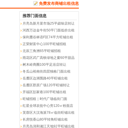
免费发布商铺出租信息
推荐门面信息
月亮岛新月菜市场25平卤味店转让
河西万达金牛街50平门面低价出租
保利麓谷林语F区74平方旺铺出租
正荣财富中心100平旺铺招租
北辰三角洲65平旺铺招租
雨花区武广高铁绿地之窗60平甜品
树木岭商圈100平足浴店转让
冬瓜山裕南街四层独栋门面出租
岳麓区边洲围路40平旺铺出租
岳麓区郡原广场120平旺铺转让
开福区彭家巷100平旺铺出租
旺铺招租｜时代广场临街门面
红星全球农批中心旁120㎡粉面店
芙蓉区大汉海派78㎡临街旺铺出租
长房悦香山80平转角旺铺出租
月亮岛润和湘江天地92平旺铺出租