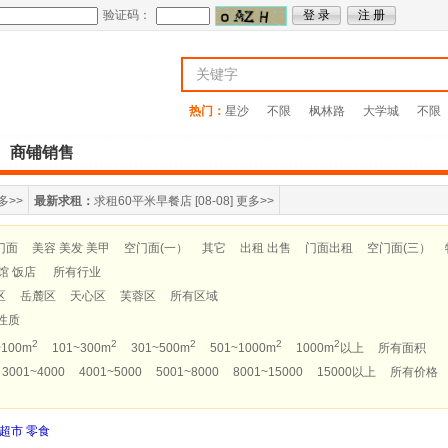
验证码：
热门：
星沙
不限
枫林路
大学城
不限
商铺销售
多>>
最新求租：
求租60平米早餐店
[08-08]
更多>>
门面
美容 美发 美甲
空门面(一）
其它
出租 出售
门面出租
空门面(三）
馆 饭店
所有行业
区
岳麓区
天心区
芙蓉区
所有区域
性质
2
2
2
2
2
~100m
101~300m
301~500m
501~1000m
1000m
以上
所有面积
3001~4000
4001~5000
5001~8000
8001~15000
15000以上
所有价格
超市 零食