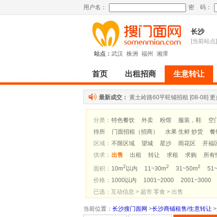
用户名：
密 码：
长沙
[当前站点]
站点：
武汉
株洲
福州
湘潭
首页
出租招商
生意转让
最新成交：
黄土岭路60平旺铺招租
[08-08]
更
分类：
特色餐饮
外卖
粉馆
服装，鞋
空
待所
门面招租（招商）
水果 生鲜 炒货
餐
区域：
不限区域
望城
星沙
雨花区
开福
供求：
出售
出租
转让
求租
求购
所有
2
2
2
面积：
10m
以内
11~30m
31~50m
51
价格：
1000以内
1001~2000
2001~3000
已选：互动信息 > 超市 零食 > 出售
当前位置
：
长沙搜门面网
>
长沙商铺租售/生意转让
>