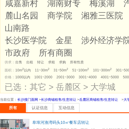
咸嘉新村
湖南财专
梅溪湖
麓山名园
商学院
湘雅三医院
山南路
长沙医学院
金星
涉外经济学
市政府
所有商圈
供求：
出售
出租
转让
求租
求购
所有性质
2
2
2
2
2
面积：
10m
以内
11~30m
31~50m
51~100m
101~300m
301~50
价格：
1000以内
1001~2000
2001~3000
3001~4000
4001~5000
500
已选：其它 > 岳麓区 > 大学城
当前位置
：
长沙搜门面网
>
长沙商铺租售/生意转让
>
岳麓区商铺租售/生意转让
>
大
所有
认证信息
互动信息
阜埠河渔湾码头10㎡餐车店转让