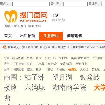
用户名：
密 码：
验证码：
长沙
[当前站点]
站点：
武汉
株洲
福州
湘潭
首页
出租招商
生意转让
商铺销售
最新成交：
黄土岭路60平旺铺招租
[08-08]
更多>>
最新求租：
求租60平米早
分类：
特色餐饮
外卖
粉馆
服装，鞋
空门面
美容 美发 美甲
空门面(
待所
门面招租（招商）
水果 生鲜 炒货
餐馆 饭店
所有行业
区域：
不限区域
望城
星沙
雨花区
开福区
岳麓区
天心区
芙蓉区
商圈：
桔子洲
望月湖
银盆岭
楼路
六沟垅
湖南商学院
大
塘