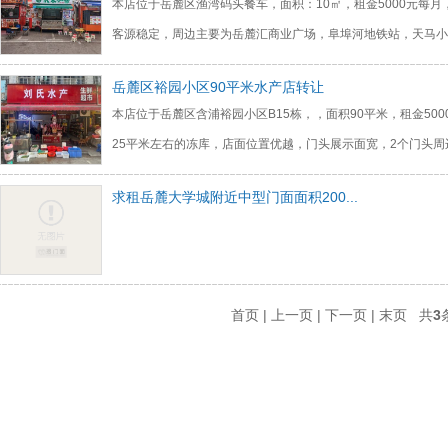
本店位于岳麓区渔湾码头餐车，面积：10㎡，租金5000元每
客源稳定，周边主要为岳麓汇商业广场，阜埠河地铁站，天马小
岳麓区裕园小区90平米水产店转让
本店位于岳麓区含浦裕园小区B15栋，，面积90平米，租金50
25平米左右的冻库，店面位置优越，门头展示面宽，2个门头周
求租岳麓大学城附近中型门面面积200...
首页 | 上一页 | 下一页 | 末页 共
3