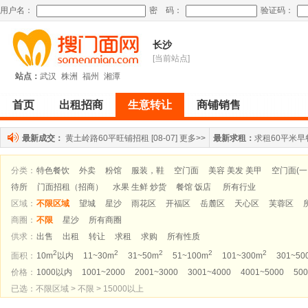
用户名：
密 码：
验证码：
长沙
[当前站点]
站点：
武汉
株洲
福州
湘潭
首页
出租招商
生意转让
商铺销售
最新成交：
黄土岭路60平旺铺招租
[08-07]
更多>>
最新求租：
求租60平米早
分类：
特色餐饮
外卖
粉馆
服装，鞋
空门面
美容 美发 美甲
空门面(
待所
门面招租（招商）
水果 生鲜 炒货
餐馆 饭店
所有行业
区域：
不限区域
望城
星沙
雨花区
开福区
岳麓区
天心区
芙蓉区
商圈：
不限
星沙
所有商圈
供求：
出售
出租
转让
求租
求购
所有性质
2
2
2
2
2
面积：
10m
以内
11~30m
31~50m
51~100m
101~300m
301~50
价格：
1000以内
1001~2000
2001~3000
3001~4000
4001~5000
500
已选：不限区域 > 不限 > 15000以上