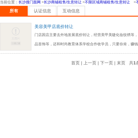
当前位置
：
长沙搜门面网
>
长沙商铺租售/生意转让
>
不限区域商铺租售/生意转让
>
所有
认证信息
互动信息
美容美甲店底价转让
门店因店主要去外地发展底价转让，经营美甲美睫化妆纹绣等，
品首饰等，还和时尚教育体系学校合作收学员，只要你肯，赚钱
首页 | 上一页 | 下一页 | 末页 共
1