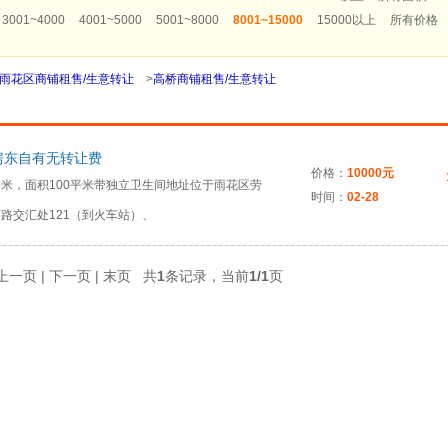
3001~4000
4001~5000
5001~8000
8001~15000
15000以上
所有价格
雨花区商铺租售/生意转让
>
高桥商铺租售/生意转让
房东自有无转让费
价格：
10000元
4.5米，面积100平米带独立卫生间地址位于雨花区劳
时间：
02-28
丽路交汇处121（到火车站）、
 上一页 | 下一页 | 末页 共
1
条记录，当前
1/1
页