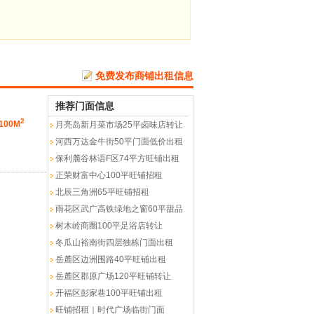
免费发布商铺出租信息
推荐门面信息
2
100M
月亮岛新月菜市场25平卤味店转让
河西万达金牛街50平门面低价出租
保利麓谷林语F区74平方旺铺出租
正荣财富中心100平旺铺招租
北辰三角洲65平旺铺招租
雨花区武广高铁绿地之窗60平甜品
树木岭商圈100平足浴店转让
冬瓜山裕南街四层独栋门面出租
岳麓区边洲围路40平旺铺出租
岳麓区郡原广场120平旺铺转让
开福区彭家巷100平旺铺出租
旺铺招租｜时代广场临街门面