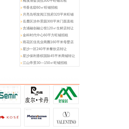
梅溪湖金茂悦300平旺铺出租
书香名邸60㎡旺铺招租
月亮岛明发阅江悦府320平米旺铺
岳麓区涉外景园300平米门面直租
含浦融创融公馆120㎡生鲜店转让
金科时代中心60平方旺铺招租
雨花区佳兆业商圈160平米母婴店
星沙一区240平米餐饮店转让
星沙保利香槟国际45平米商铺转让
江山帝景30—150㎡旺铺招租