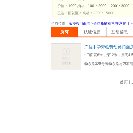
价格：
1000以内
1001~2000
2001~3000
已选：雨花区 > 高桥 > 8001~15000
当前位置
：
长沙搜门面网
>
长沙商铺租售/生意转让
>
所有
认证信息
互动信息
广益中学旁临劳动路门面
• 门面宽8米，深12米，层高
动东路325号劳动东路与万家
首页 |