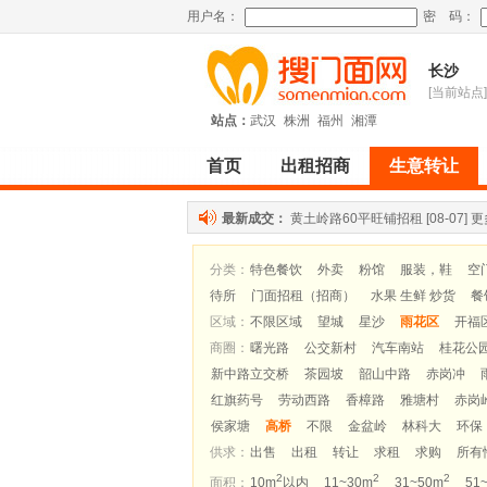
用户名：
密 码：
长沙
[当前站点]
站点：
武汉
株洲
福州
湘潭
首页
出租招商
生意转让
最新成交：
黄土岭路60平旺铺招租
[08-07]
更
分类：
特色餐饮
外卖
粉馆
服装，鞋
空
待所
门面招租（招商）
水果 生鲜 炒货
餐
区域：
不限区域
望城
星沙
雨花区
开福
商圈：
曙光路
公交新村
汽车南站
桂花公
新中路立交桥
茶园坡
韶山中路
赤岗冲
红旗药号
劳动西路
香樟路
雅塘村
赤岗
侯家塘
高桥
不限
金盆岭
林科大
环保
供求：
出售
出租
转让
求租
求购
所有
2
2
2
面积：
10m
以内
11~30m
31~50m
51