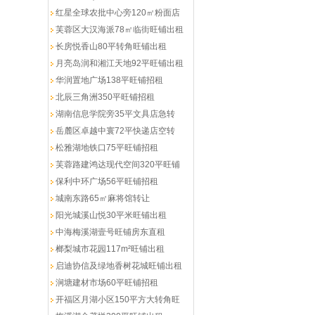
红星全球农批中心旁120㎡粉面店
芙蓉区大汉海派78㎡临街旺铺出租
长房悦香山80平转角旺铺出租
月亮岛润和湘江天地92平旺铺出租
华润置地广场138平旺铺招租
北辰三角洲350平旺铺招租
湖南信息学院旁35平文具店急转
岳麓区卓越中寰72平快递店空转
松雅湖地铁口75平旺铺招租
芙蓉路建鸿达现代空间320平旺铺
保利中环广场56平旺铺招租
城南东路65㎡麻将馆转让
阳光城溪山悦30平米旺铺出租
中海梅溪湖壹号旺铺房东直租
榔梨城市花园117m²旺铺出租
启迪协信及绿地香树花城旺铺出租
涧塘建材市场60平旺铺招租
开福区月湖小区150平方大转角旺