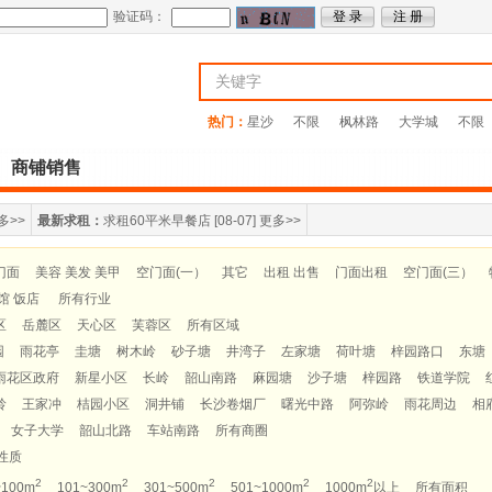
验证码：
热门：
星沙
不限
枫林路
大学城
不限
商铺销售
多>>
最新求租：
求租60平米早餐店
[08-07]
更多>>
门面
美容 美发 美甲
空门面(一）
其它
出租 出售
门面出租
空门面(三）
馆 饭店
所有行业
区
岳麓区
天心区
芙蓉区
所有区域
园
雨花亭
圭塘
树木岭
砂子塘
井湾子
左家塘
荷叶塘
梓园路口
东塘
雨花区政府
新星小区
长岭
韶山南路
麻园塘
沙子塘
梓园路
铁道学院
岭
王家冲
桔园小区
洞井铺
长沙卷烟厂
曙光中路
阿弥岭
雨花周边
相
女子大学
韶山北路
车站南路
所有商圈
性质
2
2
2
2
2
~100m
101~300m
301~500m
501~1000m
1000m
以上
所有面积