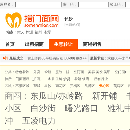
用户名：
密 码：
验证码：
长沙
[当前站点]
站点：
武汉
株洲
福州
湘潭
首页
出租招商
生意转让
商铺销售
最新成交：
黄土岭路60平旺铺招租
[08-09]
更多>>
最新求租：
求租60平米早
分类：
特色餐饮
外卖
粉馆
服装，鞋
空门面
美容 美发 美甲
空门面(
待所
门面招租（招商）
水果 生鲜 炒货
餐馆 饭店
所有行业
区域：
不限区域
望城
星沙
雨花区
开福区
岳麓区
天心区
芙蓉区
商圈：
东瓜山/赤岭路
新开铺
小区
白沙街
曙光路口
雅礼
冲
五凌电力