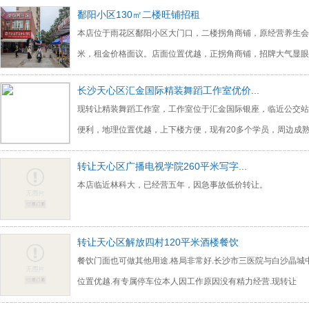
鄱阳小区130㎡二楼旺铺招租
本店位于雨花区鄱阳小区大门口，二楼拐角商铺，原经营养生会所
米，租金价格面议。店面位置优越，正拐角商铺，招牌大气显眼
长沙天心区汇金国际精装舞蹈工作室优价...
现转让精装舞蹈工作室，工作室位于汇金国际银座，临近公交站
便利，地理位置优越，上下楼方便，现有20多个学员，周边成
转让天心区广播电视学院260平米写字...
本店临近林科大，已经营五年，因急事故低价转让。
转让天心区解放四村120平米酒楼餐饮
餐饮门面也可做其他用途.格局非常好.长沙市三医院与白沙晶城中
位置优越.有专属停车位本人因工作原因没有精力经营.现转让