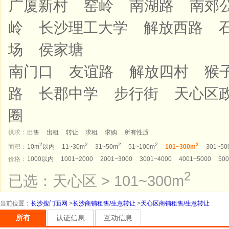
广厦新村
窑岭
南湖路
南郊
岭
长沙理工大学
解放西路
场
侯家塘
南门口
友谊路
解放四村
猴
路
长郡中学
步行街
天心区
圈
供求：
出售
出租
转让
求租
求购
所有性质
2
2
2
2
2
面积：
10m
以内
11~30m
31~50m
51~100m
101~300m
301~50
价格：
1000以内
1001~2000
2001~3000
3001~4000
4001~5000
500
2
已选：天心区 > 101~300m
当前位置
：
长沙搜门面网
>
长沙商铺租售/生意转让
>
天心区商铺租售/生意转让
所有
认证信息
互动信息