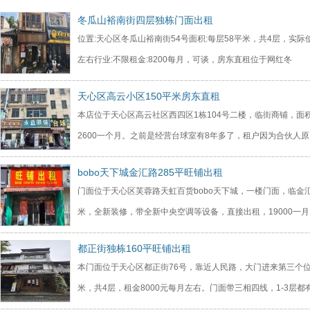
冬瓜山裕南街四层独栋门面出租
位置:天心区冬瓜山裕南街54号面积:每层58平米，共4层，实际
左右行业:不限租金:8200每月，可谈，房东直租位于网红冬
天心区高云小区150平米房东直租
本店位于天心区高云社区西四区1栋104号二楼，临街商铺，面积
2600一个月。之前是经营台球室有8年多了，租户因为合伙人
bobo天下城金汇路285平旺铺出租
门面位于天心区芙蓉路天虹百货bobo天下城，一楼门面，临金汇
米，全新装修，带全新中央空调等设备，直接出租，19000一
都正街独栋160平旺铺出租
本门面位于天心区都正街76号，靠近人民路，大门进来第三个位
米，共4层，租金8000元每月左右。门面带三相四线，1-3层都