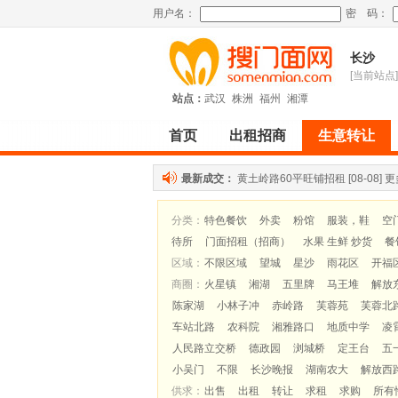
用户名：
密 码：
长沙
[当前站点]
站点：
武汉
株洲
福州
湘潭
首页
出租招商
生意转让
最新成交：
黄土岭路60平旺铺招租
[08-08]
更
分类：
特色餐饮
外卖
粉馆
服装，鞋
空
待所
门面招租（招商）
水果 生鲜 炒货
餐
区域：
不限区域
望城
星沙
雨花区
开福
商圈：
火星镇
湘湖
五里牌
马王堆
解放
陈家湖
小林子冲
赤岭路
芙蓉苑
芙蓉北
车站北路
农科院
湘雅路口
地质中学
凌
人民路立交桥
德政园
浏城桥
定王台
五
小吴门
不限
长沙晚报
湖南农大
解放西
供求：
出售
出租
转让
求租
求购
所有