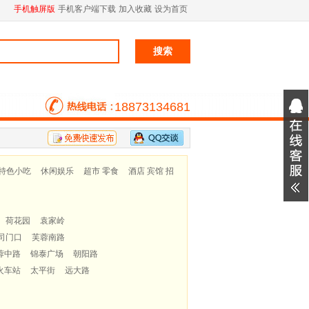
手机触屏版
手机客户端下载
加入收藏
设为首页
18873134681
特色小吃
休闲娱乐
超市 零食
酒店 宾馆 招
荷花园
袁家岭
司门口
芙蓉南路
蓉中路
锦泰广场
朝阳路
火车站
太平街
远大路