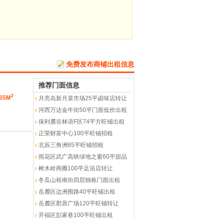
免费发布商铺出租信息
推荐门面信息
2
65M
月亮岛新月菜市场25平卤味店转让
河西万达金牛街50平门面低价出租
保利麓谷林语F区74平方旺铺出租
正荣财富中心100平旺铺招租
北辰三角洲65平旺铺招租
雨花区武广高铁绿地之窗60平甜品
树木岭商圈100平足浴店转让
冬瓜山裕南街四层独栋门面出租
岳麓区边洲围路40平旺铺出租
岳麓区郡原广场120平旺铺转让
开福区彭家巷100平旺铺出租