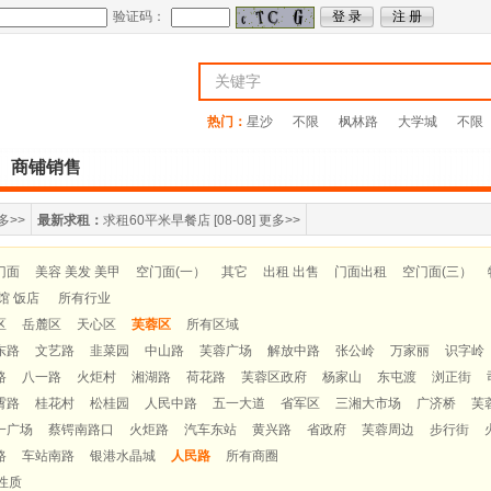
验证码：
热门：
星沙
不限
枫林路
大学城
不限
商铺销售
多>>
最新求租：
求租60平米早餐店
[08-08]
更多>>
门面
美容 美发 美甲
空门面(一）
其它
出租 出售
门面出租
空门面(三）
馆 饭店
所有行业
区
岳麓区
天心区
芙蓉区
所有区域
东路
文艺路
韭菜园
中山路
芙蓉广场
解放中路
张公岭
万家丽
识字岭
路
八一路
火炬村
湘湖路
荷花路
芙蓉区政府
杨家山
东屯渡
浏正街
霄路
桂花村
松桂园
人民中路
五一大道
省军区
三湘大市场
广济桥
芙
一广场
蔡锷南路口
火炬路
汽车东站
黄兴路
省政府
芙蓉周边
步行街
路
车站南路
银港水晶城
人民路
所有商圈
性质