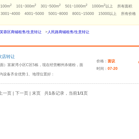
2
2
2
2
2
~100m
101~300m
301~500m
501~1000m
1000m
以上
所有面积
3001~4000
4001~5000
5001~8000
8001~15000
15000以上
所有价格
芙蓉区商铺租售/生意转让
>
人民路商铺租售/生意转让
饮店转让
价格：
面议
东面）富家湾小区C区5栋，现在经营郴州杀猪粉，面
时间：
07-20
店内设备齐全优势:1、地理位置好：
 上一页 | 下一页 | 末页 共
1
条记录，当前
1/1
页