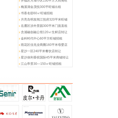
开福区月湖小区150平方大转角旺
梅溪湖金茂悦300平旺铺出租
书香名邸60㎡旺铺招租
月亮岛明发阅江悦府320平米旺铺
岳麓区涉外景园300平米门面直租
含浦融创融公馆120㎡生鲜店转让
金科时代中心60平方旺铺招租
雨花区佳兆业商圈160平米母婴店
星沙一区240平米餐饮店转让
星沙保利香槟国际45平米商铺转让
江山帝景30—150㎡旺铺招租