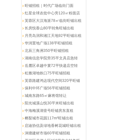
旺铺招租｜时代广场临街门面
红星全球农批中心旁120㎡粉面店
芙蓉区大汉海派78㎡临街旺铺出租
长房悦香山80平转角旺铺出租
月亮岛润和湘江天地92平旺铺出租
华润置地广场138平旺铺招租
北辰三角洲350平旺铺招租
湖南信息学院旁35平文具店急转
岳麓区卓越中寰72平快递店空转
松雅湖地铁口75平旺铺招租
芙蓉路建鸿达现代空间320平旺铺
保利中环广场56平旺铺招租
城南东路65㎡麻将馆转让
阳光城溪山悦30平米旺铺出租
中海梅溪湖壹号旺铺房东直租
榔梨城市花园117m²旺铺出租
启迪协信及绿地香树花城旺铺出租
涧塘建材市场60平旺铺招租