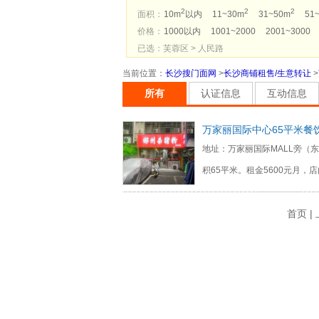
2
2
2
面积：
10m
以内
11~30m
31~50m
51
价格：
1000以内
1001~2000
2001~3000
已选：芙蓉区 > 人民路
当前位置
：
长沙搜门面网
>
长沙商铺租售/生意转让
>
所有
认证信息
互动信息
万家丽国际中心65平米餐
地址：万家丽国际MALL旁（
积65平米。租金5600元月，
首页 |