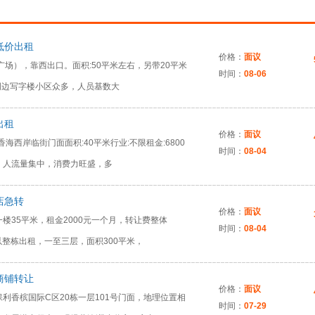
低价出租
价格：
面议
广场），靠西出口。面积:50平米左右，另带20平米
时间：
08-06
限周边写字楼小区众多，人员基数大
出租
价格：
面议
香海西岸临街门面面积:40平米行业:不限租金:6800
时间：
08-04
，人流量集中，消费力旺盛，多
店急转
价格：
面议
楼35平米，租金2000元一个月，转让费整体
时间：
08-04
以整栋出租，一至三层，面积300平米，
商铺转让
价格：
面议
利香槟国际C区20栋一层101号门面，地理位置相
时间：
07-29