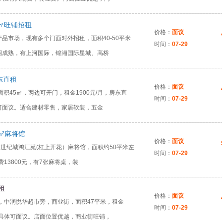
0㎡旺铺招租
价格：
面议
品市场，现有多个门面对外招租，面积40-50平米
时间：
07-29
圈成熟，有上河国际，锦湘国际星城、高桥
东直租
价格：
面议
积45㎡，两边可开门，租金1900元/月，房东直
时间：
07-29
可面议。适合建材零售，家居软装，五金
m²麻将馆
价格：
面议
江世纪城鸿江苑(杠上开花）麻将馆，面积约50平米左
时间：
07-29
费13800元，有7张麻将桌，装
租
价格：
面议
，中润悦华超市旁，商业街，面积47平米，租金
时间：
07-29
格具体可面议。店面位置优越，商业街旺铺，