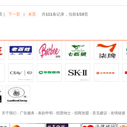
页 |
下一页
|
末页
共
111
条记录，当前
1/10
页
关于我们
-
广告服务
-
条款申明
-
招贤纳士
-
招商加盟
-
意见建议
-
友情链接