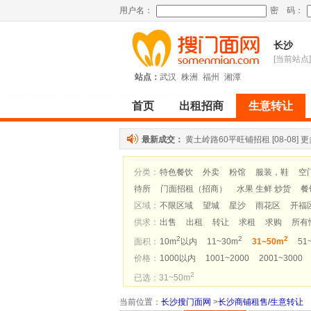
用户名：
密 码：
长沙
[当前站点]
站点：
武汉
株洲
福州
湘潭
首页
出租招商
生意转让
最新成交：
黄土岭路60平旺铺招租
[08-08]
更
分类：
特色餐饮
外卖
粉馆
服装，鞋
空
待所
门面招租（招商）
水果 生鲜 炒货
餐
区域：
不限区域
望城
星沙
雨花区
开福
供求：
出售
出租
转让
求租
求购
所有
2
2
2
面积：
10m
以内
11~30m
31~50m
51
价格：
1000以内
1001~2000
2001~3000
2
已选：31~50m
当前位置
：
长沙搜门面网
>
长沙商铺租售/生意转让