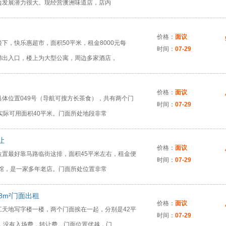
边发展潜力很大。现经营澳洲味道店，店内
价格：
面议
下，快乐惠超市，面积50平米，租金8000元每
时间：
07-29
梯出入口，楼上为大型公寓，周边多家酒店，
价格：
面议
体位置049号（导航可搜方长茶食），共有两个门
时间：
07-29
实际可用面积40平米。门面所处地段非常
让
价格：
面议
位置最好靠马路临街这排，面积45平米左右，租金便
时间：
07-29
面馆，是一家多年老店。门面所处位置非常
8m²门面出租
价格：
面议
江天地写字楼一楼，两个门面挨在一起，分别是42平
时间：
07-29
，没有入场费，转让费。门面位置优越，门