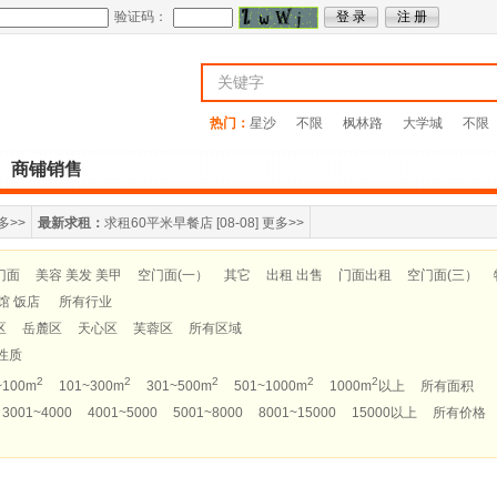
验证码：
热门：
星沙
不限
枫林路
大学城
不限
商铺销售
多>>
最新求租：
求租60平米早餐店
[08-08]
更多>>
门面
美容 美发 美甲
空门面(一）
其它
出租 出售
门面出租
空门面(三）
馆 饭店
所有行业
区
岳麓区
天心区
芙蓉区
所有区域
性质
2
2
2
2
2
~100m
101~300m
301~500m
501~1000m
1000m
以上
所有面积
3001~4000
4001~5000
5001~8000
8001~15000
15000以上
所有价格