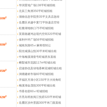
华润置地广场138平旺铺招租
北辰三角洲350平旺铺招租
湖南信息学院旁35平文具店急转
2
50M
岳麓区卓越中寰72平快递店空转
松雅湖地铁口75平旺铺招租
芙蓉路建鸿达现代空间320平旺铺
保利中环广场56平旺铺招租
2
40M
城南东路65㎡麻将馆转让
阳光城溪山悦30平米旺铺出租
中海梅溪湖壹号旺铺房东直租
榔梨城市花园117m²旺铺出租
启迪协信及绿地香树花城旺铺出租
2
45M
涧塘建材市场60平旺铺招租
开福区月湖小区150平方大转角旺
梅溪湖金茂悦300平旺铺出租
书香名邸60㎡旺铺招租
2
月亮岛明发阅江悦府320平米旺铺
42M
岳麓区涉外景园300平米门面直租