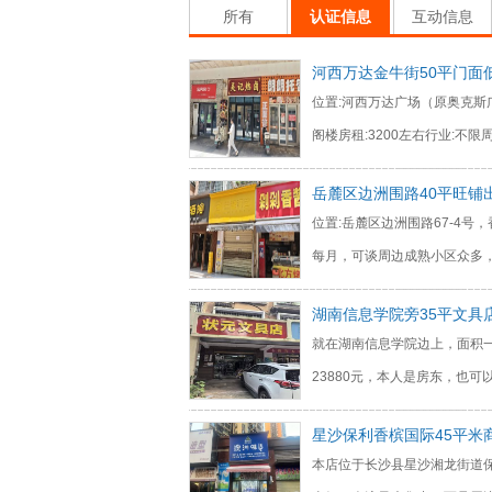
所有
认证信息
互动信息
河西万达金牛街50平门面
位置:河西万达广场（原奥克斯
阁楼房租:3200左右行业:不
岳麓区边洲围路40平旺铺
位置:岳麓区边洲围路67-4号，
每月，可谈周边成熟小区众多
湖南信息学院旁35平文具
就在湖南信息学院边上，面积一
23880元，本人是房东，也可
星沙保利香槟国际45平米
本店位于长沙县星沙湘龙街道保