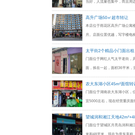
当好，人流量也集中，而且周
高升广场50㎡超市转让
本店位于雨花区高升广场公寓楼
月。店面位置优越，写字楼电
太平街2个精品小门面出租
门面位于网红人气太平老街，具
面，挨在一起，面积36平米，
农大东湖小区45m²面馆转
门面位于湖南农大东湖小区，
宜5000左右，现在经营重庆
望城润和湘江天地42m²+4
门面位于望城区月亮岛润和湘
米和48平米，现在为房东直租