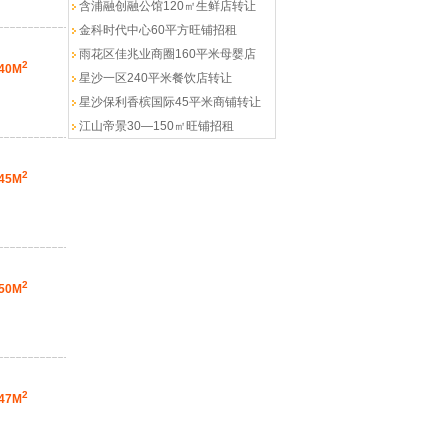
含浦融创融公馆120㎡生鲜店转让
金科时代中心60平方旺铺招租
雨花区佳兆业商圈160平米母婴店
2
40M
星沙一区240平米餐饮店转让
星沙保利香槟国际45平米商铺转让
江山帝景30—150㎡旺铺招租
2
45M
2
50M
2
47M