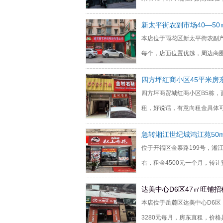
新太平街农副市场40—5
本店位于雨花区新太平街农副产
每个，店面位置优越，周边商
四方坪红商小区45平米房
四方坪商贸城红商小区B5栋，面
租，好说话，有意向租金具体
急转湘江世纪城鸿江苑50
位于开福区金泰路199号，湘
右，租金4500元一个月，转让
达美中心D6区47㎡旺铺招
本店位于岳麓区达美中心D6区
3280元每月，房东直租，价