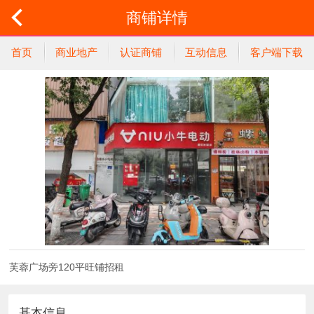
商铺详情
首页
商业地产
认证商铺
互动信息
客户端下载
芙蓉广场旁120平旺铺招租
基本信息