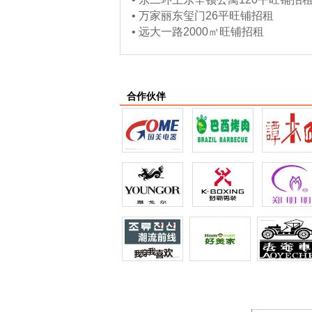
•
万家丽东玺门26平旺铺招租
•
远大一路2000㎡旺铺招租
合作伙伴