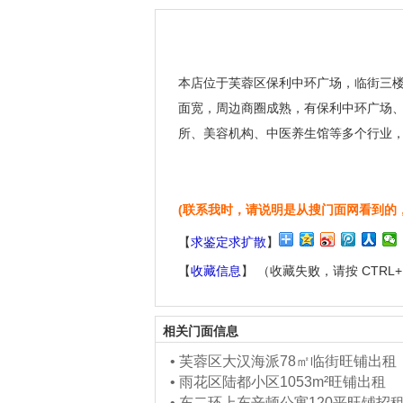
本店位于芙蓉区保利中环广场，临街三楼
面宽，周边商圈成熟，有保利中环广场
所、美容机构、中医养生馆等多个行业
(联系我时，请说明是从搜门面网看到的
【
求鉴定求扩散
】
【
收藏信息
】 （收藏失败，请按 CTRL
相关门面信息
•
芙蓉区大汉海派78㎡临街旺铺出租
•
雨花区陆都小区1053m²旺铺出租
•
东二环上东辛顿公寓120平旺铺招