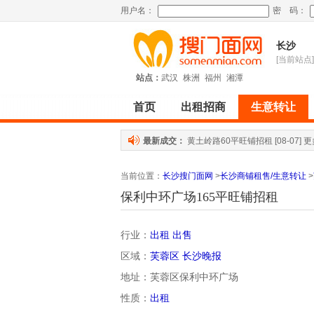
用户名：
密 码：
长沙
[当前站点]
站点：
武汉
株洲
福州
湘潭
首页
出租招商
生意转让
最新成交：
黄土岭路60平旺铺招租
[08-07]
更
当前位置
：
长沙搜门面网
>
长沙商铺租售/生意转让
>
保利中环广场165平旺铺招租
行业：
出租 出售
区域：
芙蓉区
长沙晚报
地址：芙蓉区保利中环广场
性质：
出租