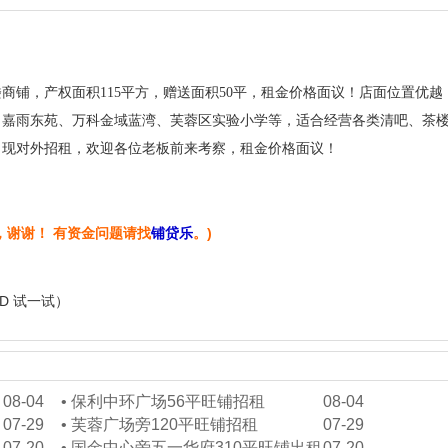
商铺，产权面积115平方，赠送面积50平，租金价格面议！店面位置优越
、嘉雨东苑、万科金域蓝湾、芙蓉区实验小学等，适合经营各类清吧、茶
，现对外招租，欢迎各位老板前来考察，租金价格面议！
，谢谢！ 有资金问题请找
铺贷乐
。)
+D 试一试）
08-04
•
保利中环广场56平旺铺招租
08-04
07-29
•
芙蓉广场旁120平旺铺招租
07-29
租
07-20
•
国金中心旁五一华府310平旺铺出租
07-20