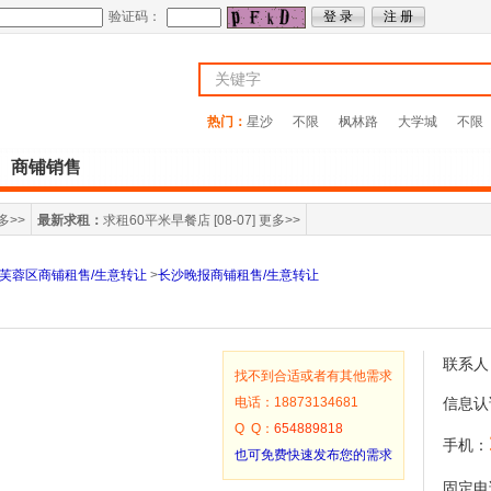
验证码：
热门：
星沙
不限
枫林路
大学城
不限
商铺销售
多>>
最新求租：
求租60平米早餐店
[08-07]
更多>>
芙蓉区商铺租售/生意转让
>
长沙晚报商铺租售/生意转让
联系人
找不到合适或者有其他需求
电话：18873134681
信息认
Q Q：
654889818
手机：
也可免费快速发布您的需求
固定电