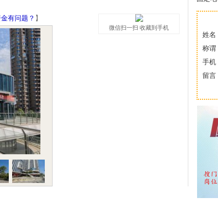
资金有问题？
】
微信扫一扫 收藏到手机
姓名
称谓
手机
留言