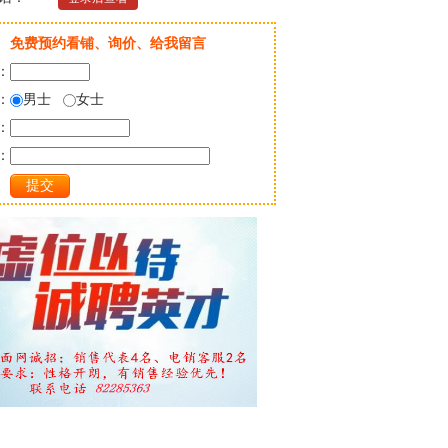
免费预约看铺、询价、给我留言
：
：
男士
女士
：
：