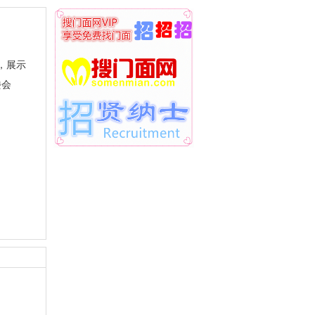
，展示
楼会