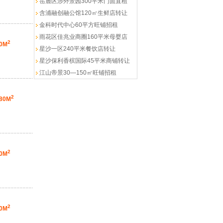
岳麓区涉外景园300平米门面直租
含浦融创融公馆120㎡生鲜店转让
金科时代中心60平方旺铺招租
雨花区佳兆业商圈160平米母婴店
2
0M
星沙一区240平米餐饮店转让
星沙保利香槟国际45平米商铺转让
江山帝景30—150㎡旺铺招租
2
80M
2
0M
2
0M