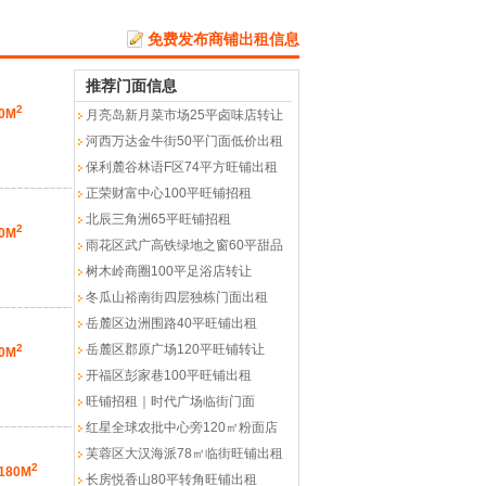
免费发布商铺出租信息
推荐门面信息
2
0M
月亮岛新月菜市场25平卤味店转让
河西万达金牛街50平门面低价出租
保利麓谷林语F区74平方旺铺出租
正荣财富中心100平旺铺招租
北辰三角洲65平旺铺招租
2
0M
雨花区武广高铁绿地之窗60平甜品
树木岭商圈100平足浴店转让
冬瓜山裕南街四层独栋门面出租
岳麓区边洲围路40平旺铺出租
2
岳麓区郡原广场120平旺铺转让
0M
开福区彭家巷100平旺铺出租
旺铺招租｜时代广场临街门面
红星全球农批中心旁120㎡粉面店
芙蓉区大汉海派78㎡临街旺铺出租
2
180M
长房悦香山80平转角旺铺出租