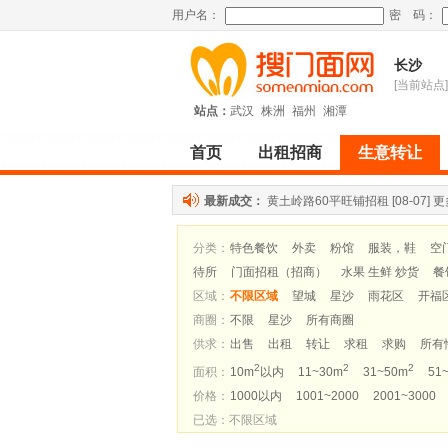
用户名：
密 码：
长沙
[当前站点]
站点：
武汉
株洲
福州
湘潭
首页
出租招商
生意转让
最新成交：
黄土岭路60平旺铺招租
[08-07]
更
分类：
特色餐饮
外卖
粉馆
服装，鞋
空
待所
门面招租（招商）
水果 生鲜 炒货
餐
区域：
不限区域
望城
星沙
雨花区
开福
商圈：
不限
星沙
所有商圈
供求：
出售
出租
转让
求租
求购
所有
2
2
2
面积：
10m
以内
11~30m
31~50m
51
价格：
1000以内
1001~2000
2001~3000
已选：不限区域