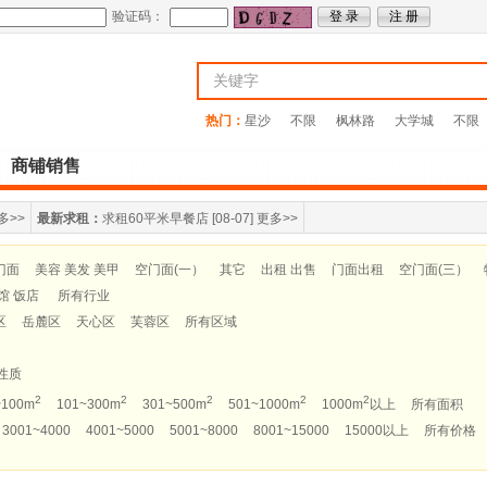
验证码：
热门：
星沙
不限
枫林路
大学城
不限
商铺销售
多>>
最新求租：
求租60平米早餐店
[08-07]
更多>>
门面
美容 美发 美甲
空门面(一）
其它
出租 出售
门面出租
空门面(三）
馆 饭店
所有行业
区
岳麓区
天心区
芙蓉区
所有区域
性质
2
2
2
2
2
~100m
101~300m
301~500m
501~1000m
1000m
以上
所有面积
3001~4000
4001~5000
5001~8000
8001~15000
15000以上
所有价格