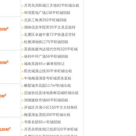
月亮岛润和湘江天地92平旺铺出租
华润置地广场138平旺铺招租
北辰三角洲350平旺铺招租
湖南信息学院旁35平文具店急转
2
30M
岳麓区卓越中寰72平快递店空转
松雅湖地铁口75平旺铺招租
芙蓉路建鸿达现代空间320平旺铺
保利中环广场56平旺铺招租
2
80M
城南东路65㎡麻将馆转让
阳光城溪山悦30平米旺铺出租
中海梅溪湖壹号旺铺房东直租
榔梨城市花园117m²旺铺出租
启迪协信及绿地香树花城旺铺出租
2
0M
涧塘建材市场60平旺铺招租
开福区月湖小区150平方大转角旺
梅溪湖金茂悦300平旺铺出租
书香名邸60㎡旺铺招租
2
月亮岛明发阅江悦府320平米旺铺
180M