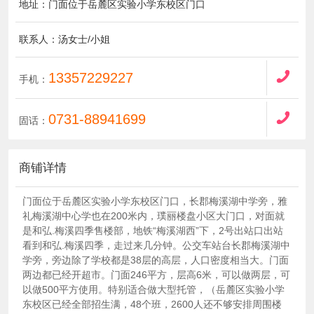
地址：门面位于岳麓区实验小学东校区门口
联系人：汤女士/小姐
13357229227
手机：
0731-88941699
固话：
商铺详情
门面位于岳麓区实验小学东校区门口，长郡梅溪湖中学旁，雅
礼梅溪湖中心学也在200米内，璞丽楼盘小区大门口，对面就
是和弘.梅溪四季售楼部，地铁“梅溪湖西”下，2号出站口出站
看到和弘.梅溪四季，走过来几分钟。公交车站台长郡梅溪湖中
学旁，旁边除了学校都是38层的高层，人口密度相当大。门面
两边都已经开超市。门面246平方，层高6米，可以做两层，可
以做500平方使用。特别适合做大型托管，（岳麓区实验小学
东校区已经全部招生满，48个班，2600人还不够安排周围楼