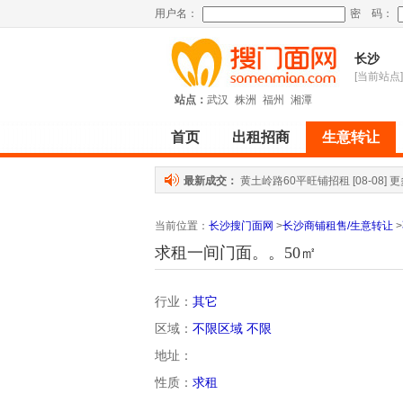
用户名：
密 码：
长沙
[当前站点]
站点：
武汉
株洲
福州
湘潭
首页
出租招商
生意转让
最新成交：
黄土岭路60平旺铺招租
[08-08]
更
当前位置
：
长沙搜门面网
>
长沙商铺租售/生意转让
>
求租一间门面。。50㎡
行业：
其它
区域：
不限区域
不限
地址：
性质：
求租