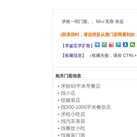
求租一间门面。。50㎡芙蓉 张远
(联系我时，请说明是从搜门面网看到的
【
求鉴定求扩散
】
【
收藏信息
】 （收藏失败，请按 CTRL
相关门面信息
•
求租60平米早餐店
•
找小店
•
招服装店
•
找500-1000平米餐饮店
•
求租小吃店
•
找汽车美容
•
找餐饮小吃
•
找服装门面