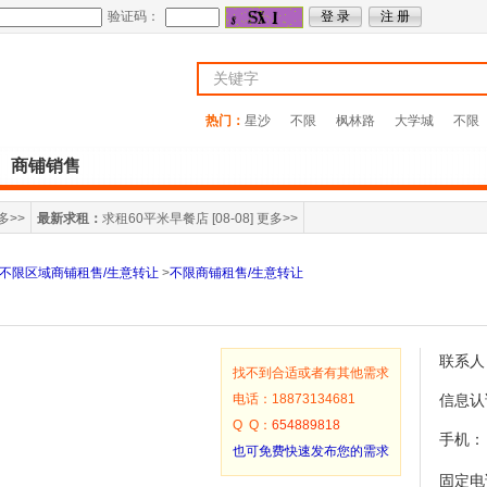
验证码：
热门：
星沙
不限
枫林路
大学城
不限
商铺销售
多>>
最新求租：
求租60平米早餐店
[08-08]
更多>>
不限区域商铺租售/生意转让
>
不限商铺租售/生意转让
联系人
找不到合适或者有其他需求
电话：18873134681
信息认
Q Q：
654889818
手机：
也可免费快速发布您的需求
固定电