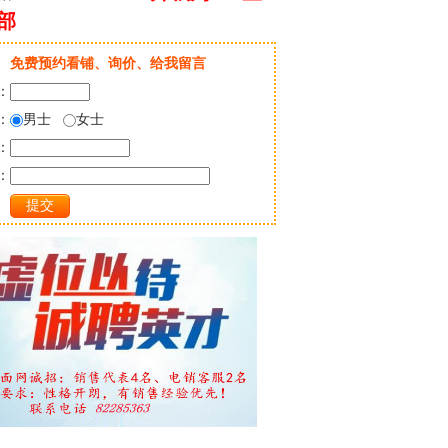
部
免费预约看铺、询价、给我留言
：
：
男士
女士
：
：