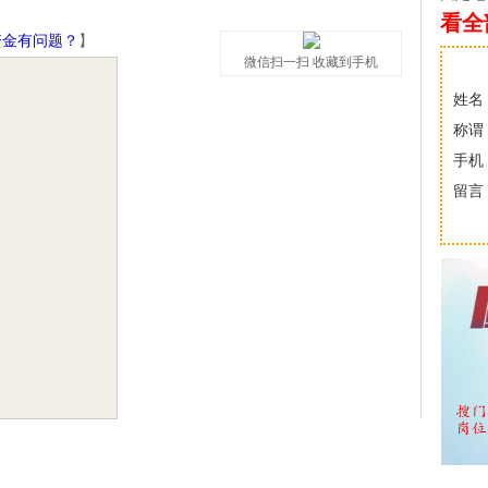
看全
资金有问题？
】
微信扫一扫 收藏到手机
姓名
称谓
手机
留言