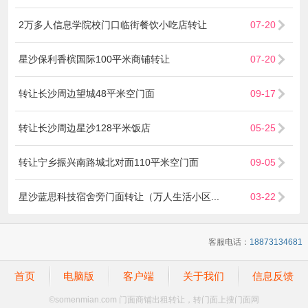
2万多人信息学院校门口临街餐饮小吃店转让
07-20
星沙保利香槟国际100平米商铺转让
07-20
转让长沙周边望城48平米空门面
09-17
转让长沙周边星沙128平米饭店
05-25
转让宁乡振兴南路城北对面110平米空门面
09-05
星沙蓝思科技宿舍旁门面转让（万人生活小区...
03-22
客服电话：
18873134681
首页
电脑版
客户端
关于我们
信息反馈
©
somenmian.com 门面商铺出租转让，转门面上搜门面网