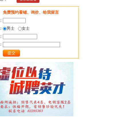
免费预约看铺、询价、给我留言
：
：
男士
女士
：
：