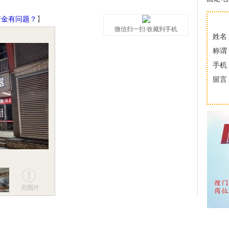
资金有问题？
】
微信扫一扫 收藏到手机
姓名
称谓
手机
留言