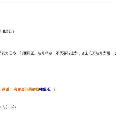
遇服装店）
消费力旺盛，门面周正。装修精致，不需要转让费，省去几万装修费用，
，谢谢！ 有资金问题请找
铺贷乐
。)
+D 试一试）