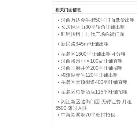
相关门面信息
•
河西万达金牛街50平门面低价出租
•
长房悦香山80平转角旺铺出租
•
旺铺招租｜时代广场临街门面
•
新民路345m²旺铺出租
•
岳麓区1600平旺铺出租可分租
•
河西裕园小区100㎡旺铺直租
•
河西王府井旁200平旺铺招租
•
梅溪湖壹号120平旺铺出租
•
岳麓区天顶街道400平旺铺直租
•
岳麓区柏曼酒店115平旺铺招租
•
湘江新区临街门面 无转让费 月租
6500 随时入驻
•
中海阅溪府70平旺铺招租