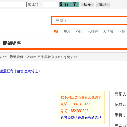
验证码：
热门：
星沙
不限
枫林路
大学城
不限
商铺销售
多>>
最新求租：
求租60平米早餐店
[08-07]
更多>>
岳麓区商铺租售/生意转让
>
联系人
找不到合适或者有其他需求
电话：18873134681
信息认
Q Q：
654889818
手机：
也可免费快速发布您的需求
固定电