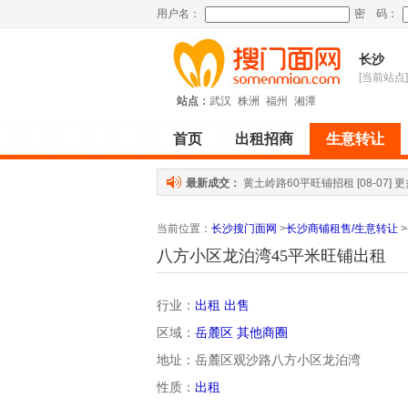
用户名：
密 码：
长沙
[当前站点]
站点：
武汉
株洲
福州
湘潭
首页
出租招商
生意转让
最新成交：
黄土岭路60平旺铺招租
[08-07]
更
当前位置
：
长沙搜门面网
>
长沙商铺租售/生意转让
>
八方小区龙泊湾45平米旺铺出租
行业：
出租 出售
区域：
岳麓区
其他商圈
地址：岳麓区观沙路八方小区龙泊湾
性质：
出租