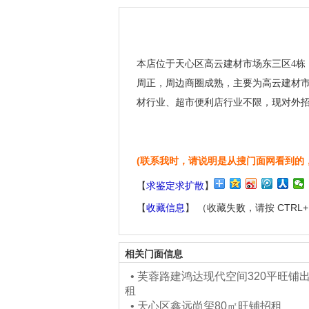
本店位于天心区高云建材市场东三区4栋
周正，周边商圈成熟，主要为高云建材
材行业、超市便利店行业不限，现对外
(联系我时，请说明是从搜门面网看到的
【
求鉴定求扩散
】
【
收藏信息
】 （收藏失败，请按 CTRL
相关门面信息
•
芙蓉路建鸿达现代空间320平旺铺
租
•
天心区鑫远尚玺80㎡旺铺招租