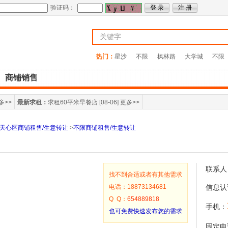
验证码：
热门：
星沙
不限
枫林路
大学城
不限
商铺销售
多>>
最新求租：
求租60平米早餐店
[08-06]
更多>>
天心区商铺租售/生意转让
>
不限商铺租售/生意转让
联系人
找不到合适或者有其他需求
电话：18873134681
信息认
Q Q：
654889818
手机：
也可免费快速发布您的需求
固定电