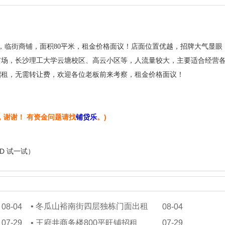
，临街商铺，面积80平米，租金价格面议！店面位置优越，招牌大气显眼
市场，长沙理工大学云塘校区、高云小区等，人流量较大，主要适合经营
招租，无需转让费，欢迎各位老板前来考察，租金价格面议！
，谢谢！ 有资金问题请找
铺贷乐
。)
+D 试一试）
出
•
冬瓜山裕南街四层独栋门面出租
08-04
08-04
07-29
•
王府井商务楼800平旺铺招租
07-29