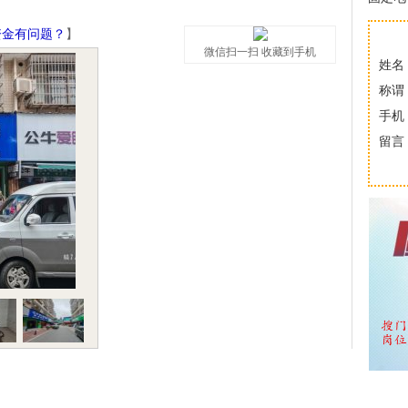
资金有问题？
】
微信扫一扫 收藏到手机
姓名
称谓
手机
留言