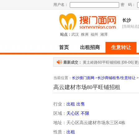
用户名：
密 码：
长沙
[当前站点]
站点：
武汉
株洲
福州
湘潭
首页
出租招商
生意转让
最新成交：
黄土岭路60平旺铺招租
[08-06]
更
当前位置
：
长沙搜门面网
>
长沙商铺租售/生意转让
>
高云建材市场80平旺铺招租
行业：
出租 出售
区域：
天心区
不限
地址：天心区高云建材市场东三区4栋
性质：
出租