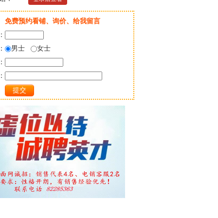
免费预约看铺、询价、给我留言
：
：
男士
女士
：
：