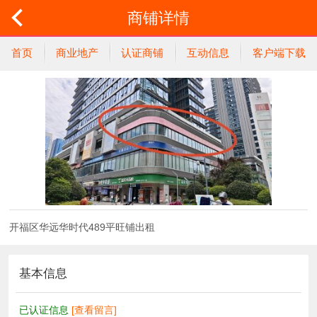
商铺详情
首页
商业地产
认证商铺
互动信息
客户端下载
开福区华远华时代489平旺铺出租
基本信息
已认证信息
[查看留言]