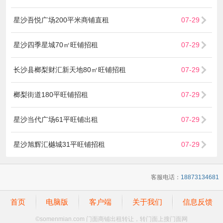
星沙吾悦广场200平米商铺直租
07-29
星沙四季星城70㎡旺铺招租
07-29
长沙县榔梨财汇新天地80㎡旺铺招租
07-29
榔梨街道180平旺铺招租
07-29
星沙当代广场61平旺铺出租
07-29
星沙旭辉汇樾城31平旺铺招租
07-29
客服电话：
18873134681
首页
电脑版
客户端
关于我们
信息反馈
©
somenmian.com 门面商铺出租转让，转门面上搜门面网