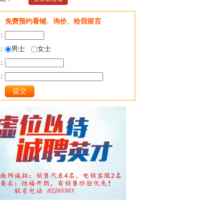
免费预约看铺、询价、给我留言
：
：
男士
女士
：
：