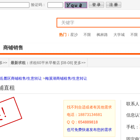
验证码：
热门：
星沙
不限
枫林路
大学城
不限
商铺销售
多>>
最新求租：
求租60平米早餐店
[08-08]
更多>>
岳麓区商铺租售/生意转让
>
梅溪湖商铺租售/生意转让
铺直租
联系人
找不到合适或者有其他需求
电话：18873134681
信息认
Q Q：
654889818
手机：
也可免费快速发布您的需求
固定电