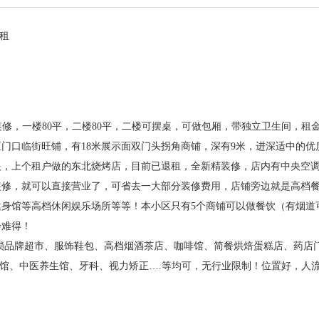
租
精装修，一楼80平，二楼80平，二楼可摆桌，可做包厢，带独立卫生间，租金
门口临街旺铺，有18米展示面双门头拐角商铺，深有9米，进深适中的优
眼，上个租户做的东北烧烤店，目前已退租，全新精装修，店内有中央空
装修，就可以直接营业了，可省去一大部分装修费用，店铺旁边就是高档
身馆等高档休闲娱乐场所等等！本小区只有5个商铺可以做餐饮（有烟道
会难得！
锁品牌超市、服饰鞋包、高档烟酒茶店、咖啡馆、简餐烘焙蛋糕店、药店
A馆、中医养生馆、牙科、视力矫正….等均可，无行业限制！位置好，人