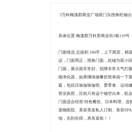
3万科梅溪郡商业广场双门头拐角旺铺出
具体位置:梅溪郡万科里商业街1栋110号
门面情况:总面积:160平，上下两层，
议，门面周正，拐角门面，此铺为双小区
门面，展示面非常好。招牌非常大气打
烟净化器，如果继续做餐饮简单搞一下
庭，包括汉瑜伽瑜伽馆、爱零食、运动健
营业执照，目前只有这个铺空出来，机
门面适合经营:特色餐饮、日本料理、连
宠物医院、美容美发私人订制、美容SP
地，先到先得，房东直租！！