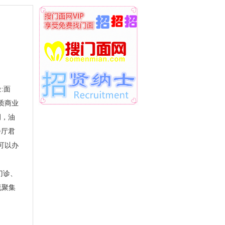
:面
质商业
调，油
餐厅君
可以办
门诊、
流聚集