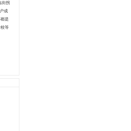
临街拐
多户成
郡都是
学校等