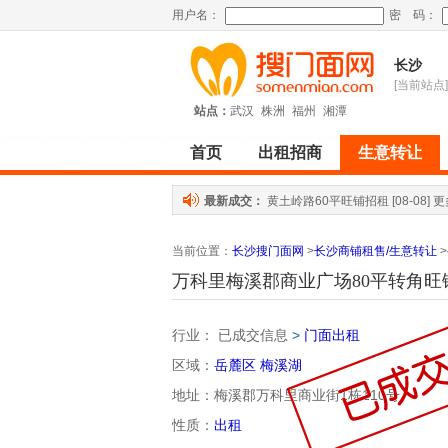
用户名：
密 码：
长沙
[当前站点]
站点：
武汉
株洲
福州
湘潭
首页
出租招商
生意转让
最新成交：
黄土岭路60平旺铺招租
[08-08]
更
当前位置
：
长沙搜门面网
>
长沙商铺租售/生意转让
>
万科里梅溪郡商业广场80平转角旺
行业：
已成交信息
>
门面出租
区域：
岳麓区
梅溪湖
地址：梅溪郡万科里商业街1栋110号
性质：
出租