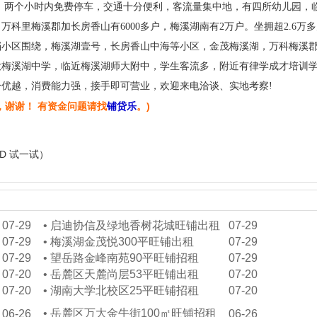
，两个小时内免费停车，交通十分便利，客流量集中地，有四所幼儿园，
科里梅溪郡加长房香山有6000多户，梅溪湖南有2万户。坐拥超2.6万
档小区围绕，梅溪湖壹号，长房香山中海等小区，金茂梅溪湖，万科梅溪
大梅溪湖中学，临近梅溪湖师大附中，学生客流多，附近有律学成才培训
优越，消费能力强，接手即可营业，欢迎来电洽谈、实地考察!
，谢谢！ 有资金问题请找
铺贷乐
。)
+D 试一试）
07-29
•
启迪协信及绿地香树花城旺铺出租
07-29
07-29
•
梅溪湖金茂悦300平旺铺出租
07-29
07-29
•
望岳路金峰南苑90平旺铺招租
07-29
07-20
•
岳麓区天麓尚层53平旺铺出租
07-20
07-20
•
湖南大学北校区25平旺铺招租
07-20
•
岳麓区万大金牛街100㎡旺铺招租
06-26
06-26