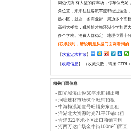
周边优势:有大型的停车场，停车位充足
角位置，来来往往客流车流都经过这边，万
熟小区，就这一条商业街，周边多个高
高档大楼盘，毗邻博才梅溪湖小学和师
多个学校。消费人群稳定，地理位置十分
(联系我时，请说明是从搜门面网看到的
【
求鉴定求扩散
】
【
收藏信息
】 （收藏失败，请按 CTRL
相关门面信息
•
阳光城溪山悦30平米旺铺出租
•
涧塘建材市场60平旺铺招租
•
中海梅溪湖壹号旺铺房东直租
•
洋湖北大资源时光71平旺铺出租
•
含浦321平米小区出口商铺直租
•
河西万达广场金牛街100m²门面直