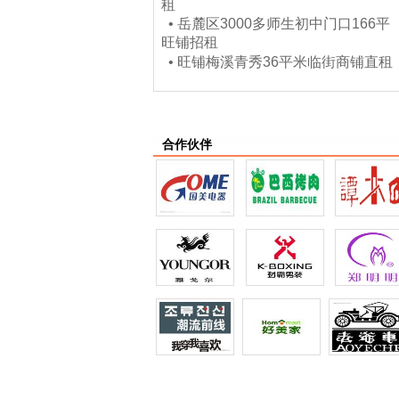
租
•
岳麓区3000多师生初中门口166平
旺铺招租
•
旺铺梅溪青秀36平米临街商铺直租
合作伙伴