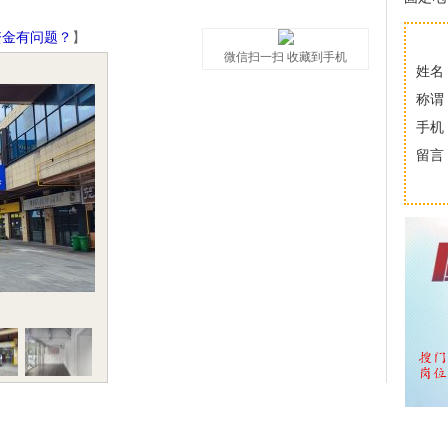
资金有问题？
】
微信扫一扫 收藏到手机
姓名
称谓
手机
留言