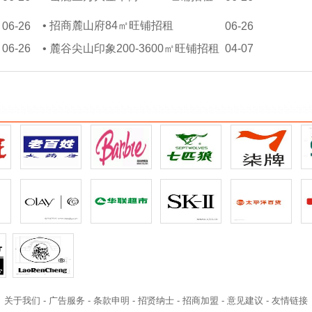
•
招商麓山府84㎡旺铺招租
06-26
06-26
06-26
•
麓谷尖山印象200-3600㎡旺铺招租
04-07
关于我们
-
广告服务
-
条款申明
-
招贤纳士
-
招商加盟
-
意见建议
-
友情链接