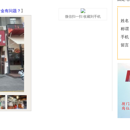
资金有问题？
】
微信扫一扫 收藏到手机
姓名
称谓
手机
留言