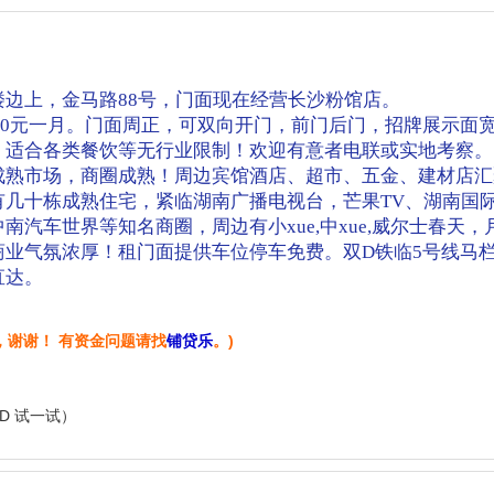
边上，金马路88号，门面现在经营长沙粉馆店。
2000元一月。门面周正，可双向开门，前门后门，招牌展示面
，适合各类餐饮等无行业限制！欢迎有意者电联或实地考察。
成熟市场，商圈成熟！周边宾馆酒店、超市、五金、建材店汇
有几十栋成熟住宅，紧临湖南广播电视台，芒果TV、湖南国
汽车世界等知名商圈，周边有小xue,中xue,威尔士春天，
业气氛浓厚！租门面提供车位停车免费。双D铁临5号线马栏
直达。
，谢谢！ 有资金问题请找
铺贷乐
。)
+D 试一试）