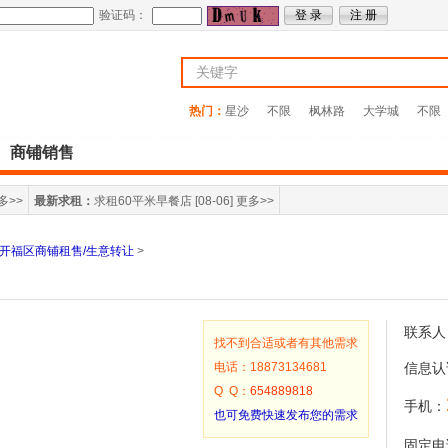
验证码：
热门：
星沙
不限
枫林路
大学城
不限
商铺销售
多>>
最新求租：
求租60平米早餐店
[08-06]
更多>>
开福区商铺租售/生意转让
>
联系人
找不到合适或者有其他需求
电话：18873134681
信息认
Q Q：
654889818
手机：
也可免费快速发布您的需求
固定电