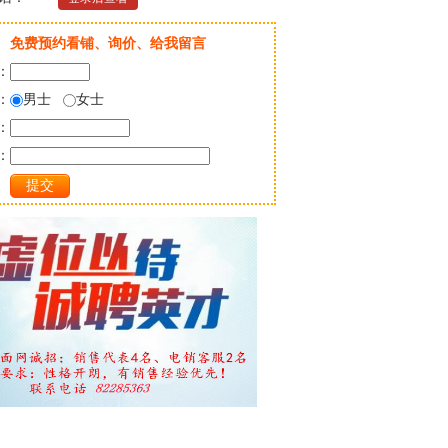
免费预约看铺、询价、给我留言
：
：
男士
女士
：
：