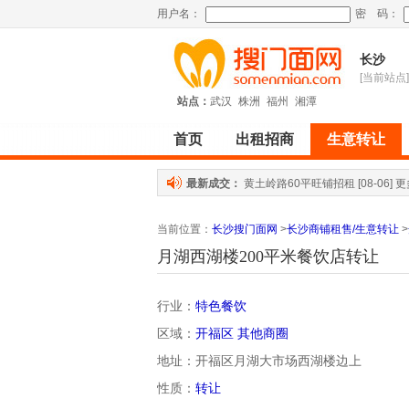
用户名：
密 码：
长沙
[当前站点]
站点：
武汉
株洲
福州
湘潭
首页
出租招商
生意转让
最新成交：
黄土岭路60平旺铺招租
[08-06]
更
当前位置
：
长沙搜门面网
>
长沙商铺租售/生意转让
>
月湖西湖楼200平米餐饮店转让
行业：
特色餐饮
区域：
开福区
其他商圈
地址：开福区月湖大市场西湖楼边上
性质：
转让