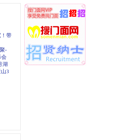
宽！带
聚-
际会
月湖
山3