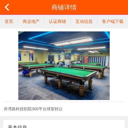
商铺详情
首页
商业地产
认证商铺
互动信息
客户端下载
井湾路科技职院300平台球室转让
基本信息