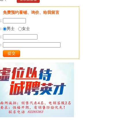
免费预约看铺、询价、给我留言
：
：
男士
女士
：
：