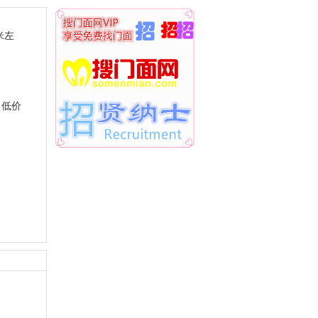
米左
，低价