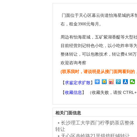
门面位于天心区暮云街道怡海星城的禾
右，租金3900元每月。
周边有怡海星城，五矿紫湖香醍等大型社
目前经营刘记特色小吃，以小吃炸串等为
整体转让，可以包教技术，转让费4.98
欢迎咨询考察
(联系我时，请说明是从搜门面网看到的
【
求鉴定求扩散
】
【
收藏信息
】 （收藏失败，请按 CTRL
相关门面信息
•
长沙理工大学西门柠季奶茶店整体
转让
•
天心区赤岭路21平烘焙旺铺转让