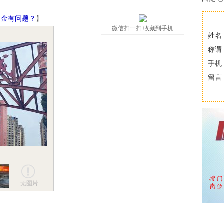
资金有问题？
】
微信扫一扫 收藏到手机
姓名
称谓
手机
留言