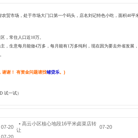
智农贸市场，处于市场大门口第一个码头，店名刘记特色小吃，面积40平
区，常住人口近10万。
主，生意每月能做4万多，每月能有1万多纯利，现在因为要去外省发展
万。
，谢谢！ 有资金问题请找
铺贷乐
。)
+D 试一试）
•
高云小区核心地段16平米卤菜店转
07-20
07-20
让
07-20