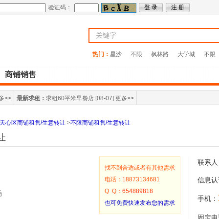
验证码：
热门：
星沙
不限
枫林路
大学城
不限
商铺销售
多>>
最新求租：
求租60平米早餐店
[08-07]
更多>>
天心区商铺租售/生意转让
>
不限商铺租售/生意转让
让
联系人
找不到合适或者有其他需求
电话：18873134681
信息认
Q Q：
654889818
场
手机：
也可免费快速发布您的需求
固定电