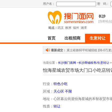
用户名：
密 码：
长沙
[当前站点]
站点：
武汉
株洲
福州
湘潭
首页
出租招商
生意转让
最新成交：
黄土岭路60平旺铺招租
[08-07]
更
当前位置
：
长沙搜门面网
>
长沙商铺租售/生意转让
>
怡海星城农贸市场大门口小吃店转
行业：
特色小吃
区域：
天心区
不限
地址：心区暮云街道怡海星城的禾智农贸市
性质：
转让