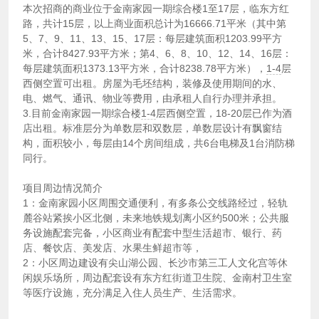
本次招商的商业位于金南家园一期综合楼1至17层，临东方红
路，共计15层，以上商业面积总计为16666.71平米（其中第
5、7、9、11、13、15、17层：每层建筑面积1203.99平方
米，合计8427.93平方米；第4、6、8、10、12、14、16层：
每层建筑面积1373.13平方米，合计8238.78平方米），
1-4
层
西侧空置可出租。房屋为毛坯结构，装修及使用期间的水、
电、燃气、通讯、物业等费用，由承租人自行办理并承担。
3.目前金南家园一期综合楼
1-4
层西侧空置，18-20层已作为酒
店出租。标准层分为单数层和双数层，单数层设计有飘窗结
构，面积较小，每层由14个房间组成，共6台电梯及1台消防梯
同行。
项目周边情况简介
1：金南家园小区周围交通便利，有多条公交线路经过，轻轨
麓谷站紧挨小区北侧，未来地铁规划离小区约500米；公共服
务设施配套完备，小区商业有配套中型生活超市、银行、药
店、餐饮店、美发店、水果生鲜超市等，
2：小区周边建设有尖山湖公园、长沙市第三工人文化宫等休
闲娱乐场所，周边配套设有东方红街道卫生院、金南村卫生室
等医疗设施，充分满足入住人员生产、生活需求。