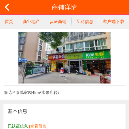
商铺详情
首页
商业地产
认证商铺
互动信息
客户端下载
雨花区泰禹家园45m²水果店转让
基本信息
已认证信息
[查看留言]