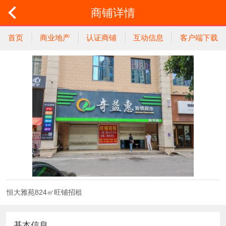
商铺详情
首页
商业地产
认证商铺
互动信息
客户端下载
恒大雅苑824㎡旺铺招租
基本信息