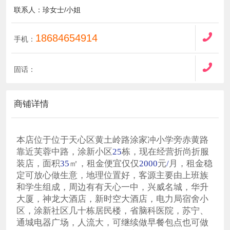
联系人：珍女士/小姐
18684654914
手机：
固话：
商铺详情
本店位于位于天心区黄土岭路涂家冲小学旁赤黄路
靠近芙蓉中路，涂新小区
25
栋，现在经营折尚折服
装店，面积
35
㎡，租金便宜仅仅
2000
元
/
月，租金稳
定可放心做生意，地理位置好，客源主要由上班族
和学生组成，周边有有天心一中，兴威名城，华升
大厦，神龙大酒店，新时空大酒店，电力局宿舍小
区，涂新社区几十栋居民楼，省脑科医院，苏宁、
通城电器广场，人流大，可继续做早餐包点也可做