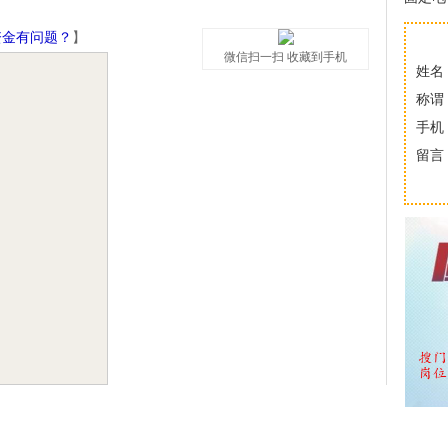
资金有问题？
】
微信扫一扫 收藏到手机
姓名
称谓
手机
留言