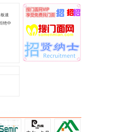
老板速
拒绝中