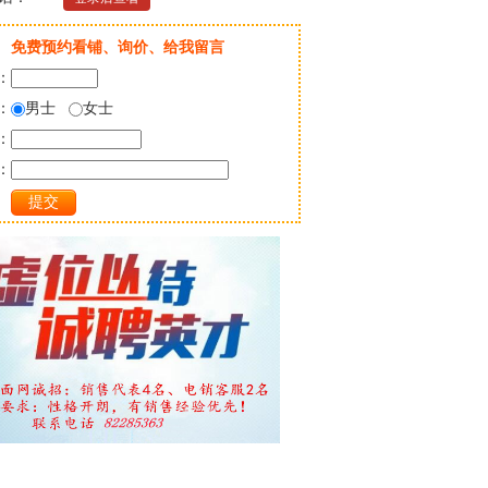
免费预约看铺、询价、给我留言
：
：
男士
女士
：
：