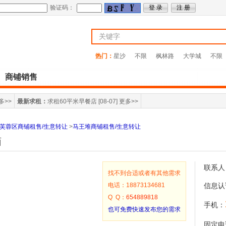
验证码：
热门：
星沙
不限
枫林路
大学城
不限
商铺销售
多>>
最新求租：
求租60平米早餐店
[08-07]
更多>>
芙蓉区商铺租售/生意转让
>
马王堆商铺租售/生意转让
面
联系人
找不到合适或者有其他需求
电话：18873134681
信息认
Q Q：
654889818
手机：
也可免费快速发布您的需求
固定电