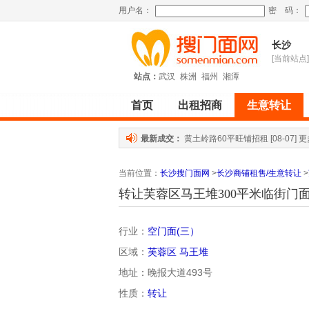
用户名：
密 码：
长沙
[当前站点]
站点：
武汉
株洲
福州
湘潭
首页
出租招商
生意转让
最新成交：
黄土岭路60平旺铺招租
[08-07]
更
当前位置
：
长沙搜门面网
>
长沙商铺租售/生意转让
>
转让芙蓉区马王堆300平米临街门
行业：
空门面(三）
区域：
芙蓉区
马王堆
地址：晚报大道493号
性质：
转让